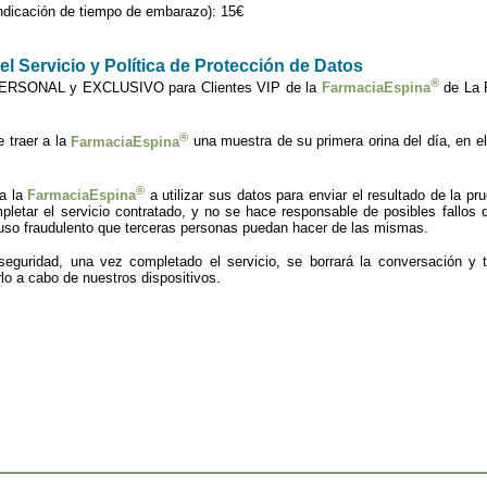
ndicación de tiempo de embarazo): 15€
l Servicio y Política de Protección de Datos
®
 PERSONAL y EXCLUSIVO para Clientes VIP de la
FarmaciaEspina
de La 
®
e traer a la
FarmaciaEspina
una muestra de su primera orina del día, en el
®
 a la
FarmaciaEspina
a utilizar sus datos para enviar el resultado de la p
letar el servicio contratado, y no se hace responsable de posibles fallos 
 uso fraudulento que terceras personas puedan hacer de las mismas.
guridad, una vez completado el servicio, se borrará la conversación y t
arlo a cabo de nuestros dispositivos.