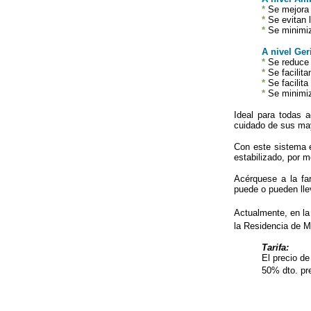
*
Se mejora 
*
Se evitan l
*
Se minimiza
A nivel Ger
*
Se reduce e
*
Se facilita
*
Se facilita
*
Se minimiza
Ideal para todas a
cuidado de sus may
Con este sistema e
estabilizado, por 
Acérquese a la fa
puede o pueden lle
Actualmente, en l
la Residencia de Ma
Tarifa:
El precio de
50% dto. pr