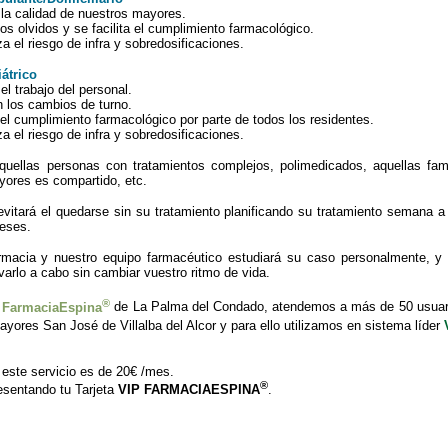
la calidad de nuestros mayores.
os olvidos y se facilita el cumplimiento farmacológico.
 el riesgo de infra y sobredosificaciones.
iátrico
l trabajo del personal.
n los cambios de turno.
 el cumplimiento farmacológico por parte de todos los residentes.
 el riesgo de infra y sobredosificaciones.
quellas personas con tratamientos complejos, polimedicados, aquellas fam
ores es compartido, etc.
vitará el quedarse sin su tratamiento planificando su tratamiento semana
meses.
rmacia y nuestro equipo farmacéutico estudiará su caso personalmente, y
varlo a cabo sin cambiar vuestro ritmo de vida.
®
a
FarmaciaEspina
de La Palma del Condado, atendemos a más de 50 usuar
yores San José de Villalba del Alcor y para ello utilizamos en sistema líder
 este servicio es de 20€ /mes.
®
esentando tu Tarjeta
VIP FARMACIAESPINA
.