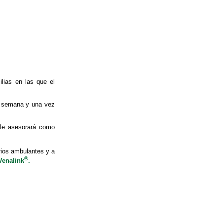
ilias en las que el
 a semana y una vez
 le asesorará como
ios ambulantes y a
®
Venalink
.