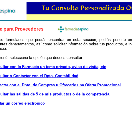
ne para Proveedores
os formularios que podrás encontrar en esta sección, podrás ponerte e
entes departamentos, así como solicitar información sobre tus productos, e in
cia.
menú, selecciona la opción que desees consultar:
ultar con la Farmacia un tema privado, aviso de visita, etc
ultar o Contactar con el Dpto. Contabilidad
actar con el Dpto. de Compras u Ofrecerle una Oferta Promocional
ultar las salidas de 5 de mis productos o de la competencia
ar un correo electrónico