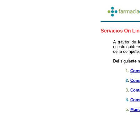
Servicios On Li
A través de l
nuestros difer
de la competen
Del siguiente 
1.
Cons
2.
Cons
3.
Cont
4.
Cons
5.
Mand